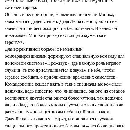
смертоносные бомбы, чтобы уничтожить измученных
жителей города.
Обычный беспризорник, мальчишка по имени Мишка,
знакомится с дядей Лешей. Дядя Леша слепой, но это не
значит, что он беспомощный и бесполезный. Именно он
показывает Мишке пример настоящего мужества и
героизма.
Для эффективной борьбы с немецкими
бомбардировщиками формируют специальную команду для
поисковой системы «Прожзвук», где важную роль играют
слухачи, те кто прислушивается к звукам в небе, чтобы
заранее сообщать о приближении вражеских самолетов.
Командование решает взять в такие специальные команды
незрячих, ведь известно, что, лишившись одного из органов
восприятия, другой становится более чутким, так незрячие
люди обладают более чутким слухом, и это их свойства как
раз очень нужно защитникам неба над Ленинградом.
Дядя Леша вызывается в отряд, и становится слухачом
специального прожекторного батальона – это было впервые